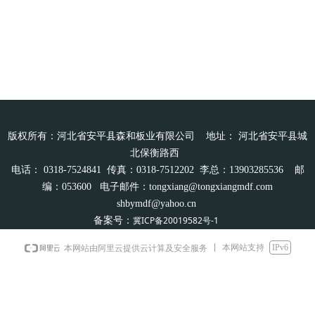
版权所有：河北省安平县森和板业有限公司 地址： 河北省安平县城
北保衡路西
电话： 0318-7524841 传真：0318-7512202
李总：13903285536 邮
编：053600 电子邮件：tongxiang@tongxiangmdf.com
shbymdf@yahoo.cn
冀ICP备20019582号-1
备案号：
本网站支持
IPv6
本网站由阿里云提供云计算及安全服务